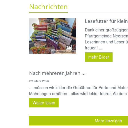
Nachrichten
Lesefutter für kle
Dank einer großzügige
Pfarrgemeinde Neersen 
Leserinnen und Leser ü
freuen! ...
© Bücherei Neersen BS
mehr Bilder
Nach mehreren Jahren ...
23. März 2026
... müssen wir leider die Gebühren für Porto und Mater
Mahnungen erhöhen - alles wird leider teurer. Ab dem 1
Weiter lesen
Mehr anzeigen