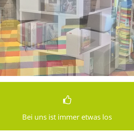
Bücher und vieles mehr .....
Bücher und vieles mehr .....
Bei uns ist immer etwas los