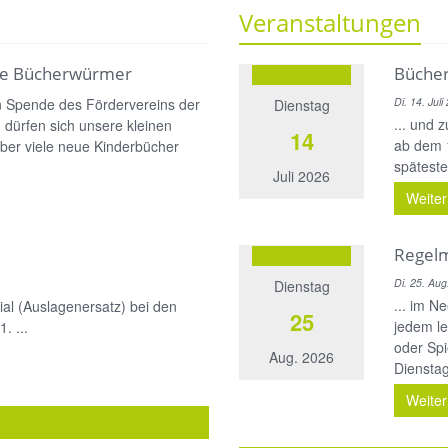
Veranstaltungen
ine Bücherwürmer
Bücher
n Spende des Fördervereins der
Di. 14. Jul
Dienstag
... und 
dürfen sich unsere kleinen
14
ab dem 1
ber viele neue Kinderbücher
späteste
Juli 2026
Weiter
Regelm
Di. 25. Aug
Dienstag
... im N
ial (Auslagenersatz) bei den
25
jedem le
. ...
oder Spi
Aug. 2026
Dienstag
Weiter